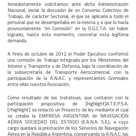
Inmediatamente solicitamos ante dicha Administración
Nacional, iniciar la discusión de un Convenio Colectivo de
Trabajo, de carácter Sectorial, el que se aplicaría a todo el
personal que se desempeñaba en la misma y a que lo hacía
provisoriamente “en Comisión” en la D.G.C.T.A. sin haber
logrado, hasta este momento, concretar esta legítima
demanda.
A fines de octubre de 2012 el Poder Ejecutivo conformó
una comisión de Trabajo integrada por los Ministerios del
Interior y Transporte y de Defensa, bajo la coordinación de
la subsecretaría de Transporte Aerocomercial, con la
participación de la A.N.A.C. y representantes Gremiales
entre ellas nuestra Asociación.
Como resultado de las tratativas, que contaron con la
participación propositiva de [highlight]A.T.E.P.S.A.
[/highlight] se redactó un Proyecto de ley mediante el cual
se creaba la EMPRESA ARGENTINA de NAVEGACIÓN
AÉREA SOCIEDAD DEL ESTADO (E.A.N.A. S.E.), a cuyo
cargo quedará la prestación de los Servicios de Navegación
Aérea en la República Argentina, conservando la A.N.A.C. las