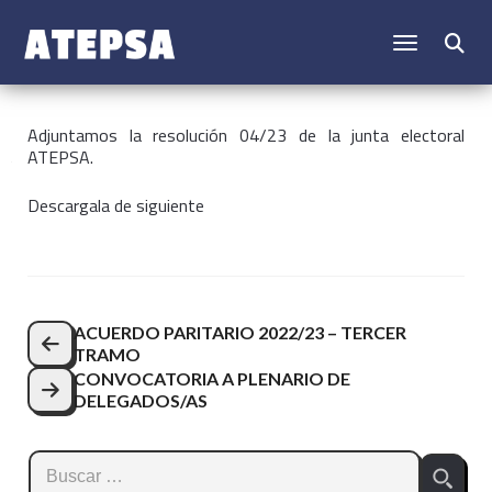
CAMBIAR N
Buscar:
Adjuntamos la resolución 04/23 de la junta electoral
ATEPSA.
Descargala de siguiente
Navegación
ACUERDO PARITARIO 2022/23 – TERCER
TRAMO
de
CONVOCATORIA A PLENARIO DE
entradas
DELEGADOS/AS
Buscar: