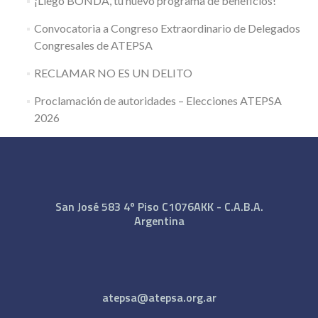
¡Llegó BONDA, tu nuevo programa de beneficios!
Convocatoria a Congreso Extraordinario de Delegados
Congresales de ATEPSA
RECLAMAR NO ES UN DELITO
Proclamación de autoridades – Elecciones ATEPSA
2026
San José 583 4º Piso C1076AKK - C.A.B.A.
Argentina
atepsa@atepsa.org.ar