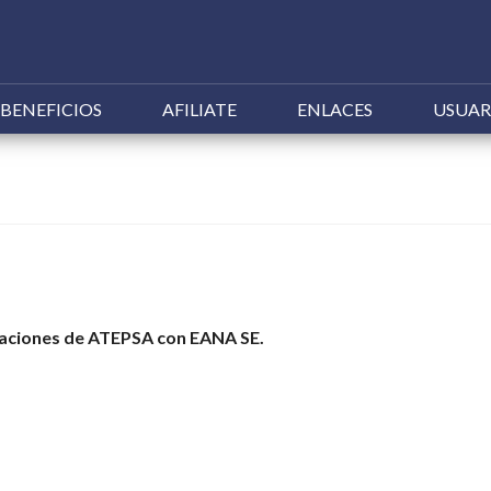
Ir
BENEFICIOS
AFILIATE
ENLACES
USUAR
al
contenido
aciones de ATEPSA con EANA SE.