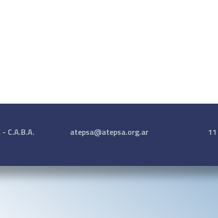
- C.A.B.A.
atepsa@atepsa.org.ar
11