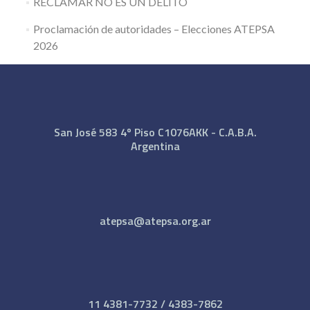
RECLAMAR NO ES UN DELITO
Proclamación de autoridades – Elecciones ATEPSA
2026
San José 583 4º Piso C1076AKK - C.A.B.A.
Argentina
atepsa@atepsa.org.ar
11 4381-7732 / 4383-7862