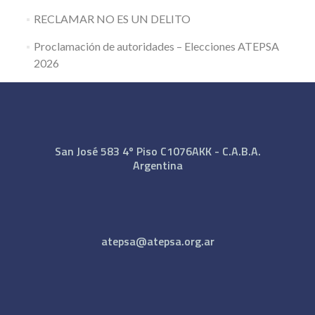
RECLAMAR NO ES UN DELITO
Proclamación de autoridades – Elecciones ATEPSA
2026
San José 583 4º Piso C1076AKK - C.A.B.A.
Argentina
atepsa@atepsa.org.ar