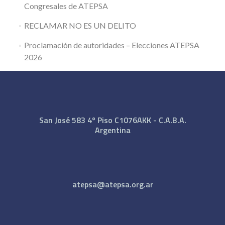
Congresales de ATEPSA
RECLAMAR NO ES UN DELITO
Proclamación de autoridades – Elecciones ATEPSA
2026
San José 583 4º Piso C1076AKK - C.A.B.A.
Argentina
atepsa@atepsa.org.ar