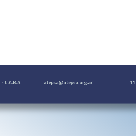
- C.A.B.A.
atepsa@atepsa.org.ar
11