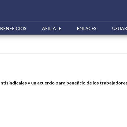
Ir
BENEFICIOS
AFILIATE
ENLACES
USUAR
al
contenido
antisindicales y un acuerdo para beneficio de los trabajadore