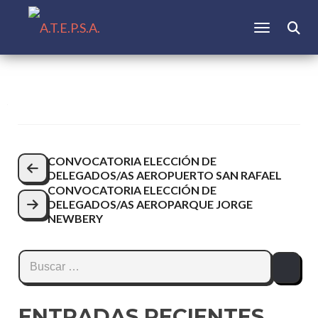
CAMBIAR N
Buscar:
Navegación
CONVOCATORIA ELECCIÓN DE
DELEGADOS/AS AEROPUERTO SAN RAFAEL
de
CONVOCATORIA ELECCIÓN DE
entradas
DELEGADOS/AS AEROPARQUE JORGE
NEWBERY
Buscar:
ENTRADAS RECIENTES