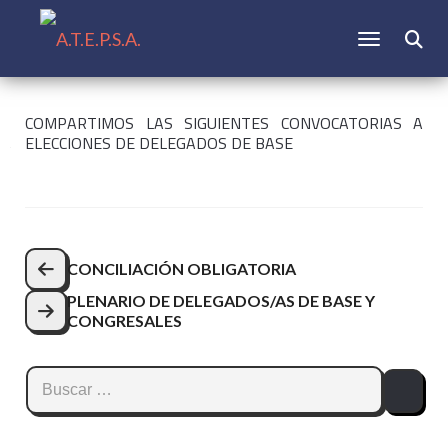
CAMBIAR N
Buscar:
COMPARTIMOS LAS SIGUIENTES CONVOCATORIAS A
ELECCIONES DE DELEGADOS DE BASE
Navegación
CONCILIACIÓN OBLIGATORIA
de
PLENARIO DE DELEGADOS/AS DE BASE Y
entradas
CONGRESALES
Buscar: