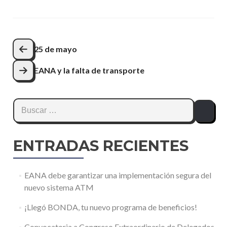
Navegación
25 de mayo
de
EANA y la falta de transporte
entradas
Buscar:
ENTRADAS RECIENTES
EANA debe garantizar una implementación segura del
nuevo sistema ATM
¡Llegó BONDA, tu nuevo programa de beneficios!
Convocatoria a Congreso Extraordinario de Delegados