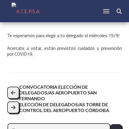
CAMBIAR N
Buscar:
Te esperamos para elegir a tu delegado el miércoles 15/9!
Acercate a votar, están previstos cuidados y prevención
por COVID19.
Navegación
CONVOCATORIA ELECCIÓN DE
DELEGADOS/AS AEROPUERTO SAN
de
FERNANDO
entradas
ELECCIÓN DE DELEGADOS/AS TORRE DE
CONTROL DEL AEROPUERTO CÓRDOBA
Buscar: