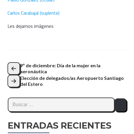
Carlos Carabajal (suplente)
Les dejamos imágenes
Navegación
9º de diciembre: Día de la mujer en la
aeronáutica
de
Elección de delegados/as Aeropuerto Santiago
entradas
del Estero
Buscar:
ENTRADAS RECIENTES