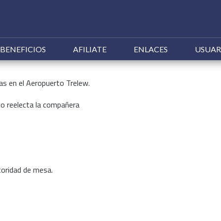
Ir
BENEFICIOS
AFILIATE
ENLACES
USUAR
al
contenido
/as en el Aeropuerto Trelew.
o reelecta la compañera
utoridad de mesa.