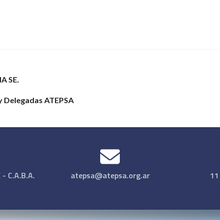
NA SE.
 y Delegadas ATEPSA
- C.A.B.A.
atepsa@atepsa.org.ar
11