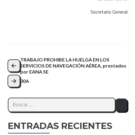
Secretario General
Navegación
TRABAJO PROHIBE LA HUELGA EN LOS
SERVICIOS DE NAVEGACIÓN AÉREA, prestados
de
por EANA SE
entradas
30A
Buscar:
ENTRADAS RECIENTES