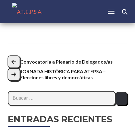
CAMBIAR N
Buscar:
Navegación
Convocatoria a Plenario de Delegados/as
de
JORNADA HISTÓRICA PARA ATEPSA –
entradas
Elecciones libres y democráticas
Buscar:
ENTRADAS RECIENTES