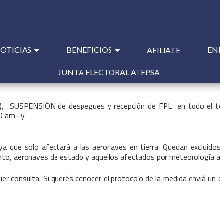
Ir
OTICIAS
BENEFICIOS
EN
AFILIATE
al
contenido
JUNTA ELECTORAL ATEPSA
cal), SUSPENSIÓN
de despegues y recepción de FPL en todo el te
0 am- y
ya que solo afectará a las aeronaves en tierra. Quedan excluido
to, aeronaves de estado y aquellos afectados por meteorología a
er consulta. Si querés conocer el protocolo de la medida enviá un 