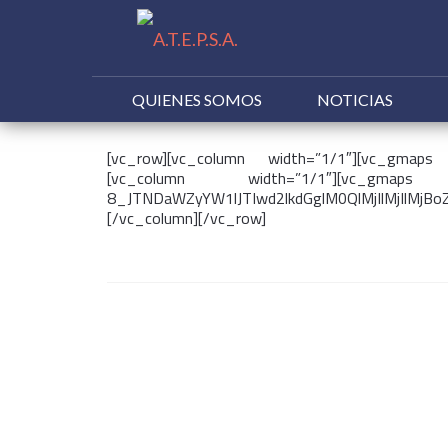
QUIENES SOMOS
NOTICIAS
Buscar:
[vc_row][vc_column width=”1/1″][vc_gmaps 
[vc_column width=”1/1″][vc_g
8_JTNDaWZyYW1lJTIwd2lkdGglM0QlMjIlMjIlM
[/vc_column][/vc_row]