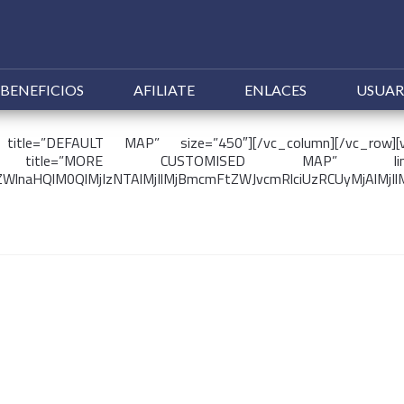
Ir al contenido
BENEFICIOS
AFILIATE
ENLACES
USUAR
title=”DEFAULT MAP” size=”450″][/vc_column][/vc_row][
maps title=”MORE CUSTOMISED MAP” link
jBoZWlnaHQlM0QlMjIzNTAlMjIlMjBmcmFtZWJvcmRlciUzRCUy