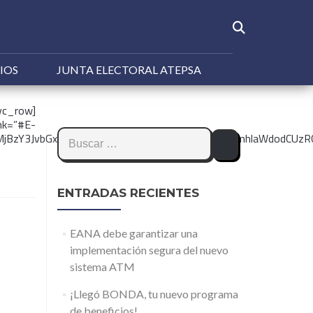
IOS
JUNTA ELECTORAL ATEPSA
vc_row]
=”#E-
Buscar:
MjAlMjIlMjBzY3JvbGxpbmclM0QlMjJubyUyMiUyMG1hcmdpbmhl
ENTRADAS RECIENTES
EANA debe garantizar una
implementación segura del nuevo
sistema ATM
¡Llegó BONDA, tu nuevo programa
de beneficios!