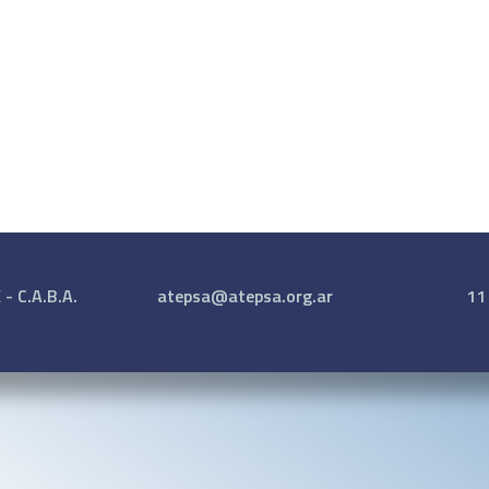
- C.A.B.A.
atepsa@atepsa.org.ar
11