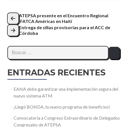
Navegación
ATEPSA presente en el Encuentro Regional
IFATCA Américas en Haití
de
Entrega de sillas provisorias para el ACC de
entradas
Córdoba
Buscar:
ENTRADAS RECIENTES
EANA debe garantizar una implementación segura del
nuevo sistema ATM
¡Llegó BONDA, tu nuevo programa de beneficios!
Convocatoria a Congreso Extraordinario de Delegados
Congresales de ATEPSA