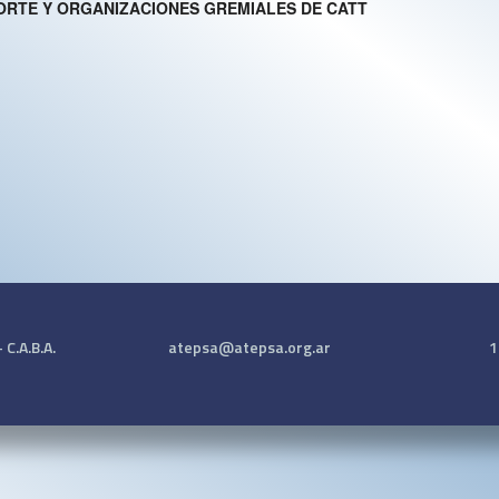
ORTE Y ORGANIZACIONES GREMIALES DE CATT
C.A.B.A.
atepsa@atepsa.org.ar
1