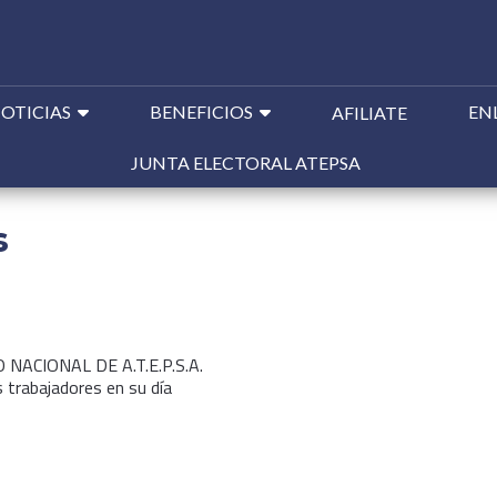
Ir
OTICIAS
BENEFICIOS
EN
AFILIATE
al
contenido
JUNTA ELECTORAL ATEPSA
s
 NACIONAL DE A.T.E.P.S.A.
s trabajadores en su día