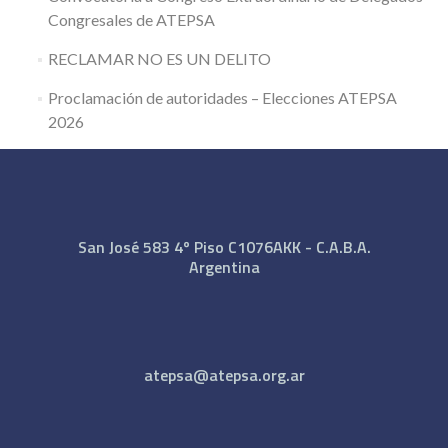
Congresales de ATEPSA
RECLAMAR NO ES UN DELITO
Proclamación de autoridades – Elecciones ATEPSA
2026
San José 583 4º Piso C1076AKK - C.A.B.A.
Argentina
atepsa@atepsa.org.ar