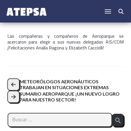
CAMBIAR N
Buscar:
Las compañeras y compañeros de Aeroparque se
acercaron para elegir
a sus nuevas delegadas AIS/COM
¡Felicitaciones Analía Ragona y Elizabeth Cacciolli!
Navegación
METEORÓLOGOS AERONÁUTICOS
TRABAJAN EN SITUACIONES EXTREMAS
de
SUMARIO AEROPARQUE ¡UN NUEVO LOGRO
entradas
PARA NUESTRO SECTOR!
Buscar: