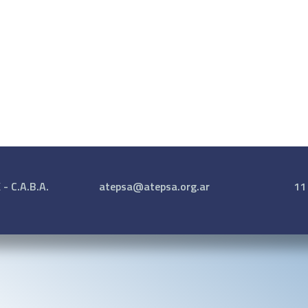
- C.A.B.A.
atepsa@atepsa.org.ar
11