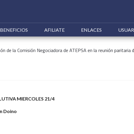
Ir
BENEFICIOS
AFILIATE
ENLACES
USUAR
al
contenido
ción de la Comisión Negociadora de ATEPSA en la reunión paritaria 
UTIVA MIERCOLES 21/4
an Doino