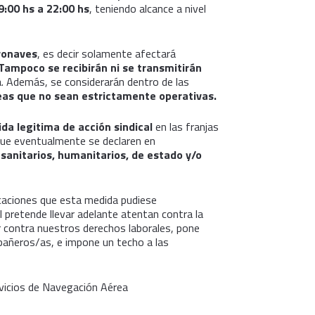
9:00 hs a 22:00 hs
, teniendo alcance a nivel
ronaves
, es decir solamente afectará
Tampoco se recibirán ni se transmitirán
a. Además, se considerarán dentro de las
eas que no sean estrictamente operativas.
da legitima de acción sindical
en las franjas
que eventualmente se declaren en
s
sanitarios, humanitarios, de estado y/o
caciones que esta medida pudiese
l pretende llevar adelante atentan contra la
ar contra nuestros derechos laborales, pone
mpañeros/as, e impone un techo a las
ervicios de Navegación Aérea