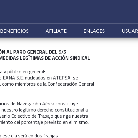
Ir
BENEFICIOS
AFILIATE
ENLACES
USUAR
al
contenido
ÓN AL PARO GENERAL DEL 9/5
EDIDAS LEGÍTIMAS DE ACCIÓN SINDICAL
 y público en general:
de EANA S.E. nucleados en ATEPSA, se
,
como miembros de la Confederación General
rvicios de Navegación Aérea constituye
r nuestro legítimo derecho constitucional a
venio Colectivo de Trabajo que rige nuestra
miento del porcentaje previsto en el mismo.
a ese día será en dos franjas