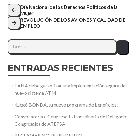
Navegación
Día Nacional de los Derechos Políticos de la
Mujer
de
REVOLUCIÓN DE LOS AVIONES Y CALIDAD DE
entradas
EMPLEO
Buscar:
ENTRADAS RECIENTES
EANA debe garantizar una implementación segura del
nuevo sistema ATM
¡Llegó BONDA, tu nuevo programa de beneficios!
Convocatoria a Congreso Extraordinario de Delegados
Congresales de ATEPSA
RECLAMAR NO ES UN DELITO